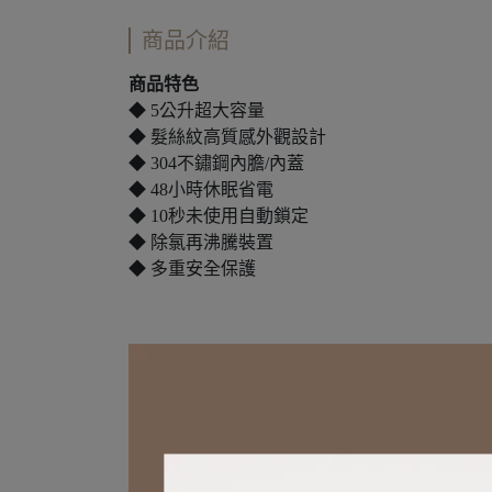
商品介紹
商品特色
◆ 5公升超大容量
◆ 髮絲紋高質感外觀設計
◆ 304不鏽鋼內膽/內蓋
◆ 48小時休眠省電
◆ 10秒未使用自動鎖定
◆ 除氯再沸騰裝置
◆ 多重安全保護