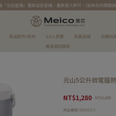
過「忘記密碼」重新設定密碼，重新登入即可。(若有任何問題請
商品配件/耗材
V.A.L音響
家居品味
玩趣玩
舊會員回娘家
元山5公升微電腦熱水瓶
NT$1,280
NT$2,280
商品編號:
0A0313-5