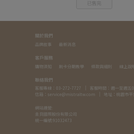
已售完
關於我們
品牌故事
最新消息
客戶服務
購物須知
刷卡分期教學
條款與細則
線上說
聯絡我們
客服專線：03-272-7727
客服時間：週一至週五08:30
信箱：service@mistraltw.com
地址：桃園市平鎮
網站運營:
圭貝國際股份有限公司
統一編號:91032473