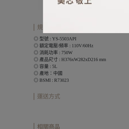
規格說明
◎ 型號 : YS-5503API
◎ 額定電壓/頻率 : 110V/60Hz
◎ 消耗功率 : 750W
◎ 產品尺寸 : H376xW282xD216 mm
◎ 容量 : 5L
◎ 產地：中國
◎ BSMI : R73023
運送方式
相關商品