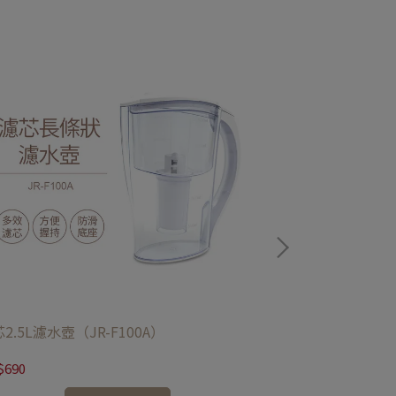
2.5L濾水壺（JR-F100A）
美芯超濾UV淨水
$690
NT$200