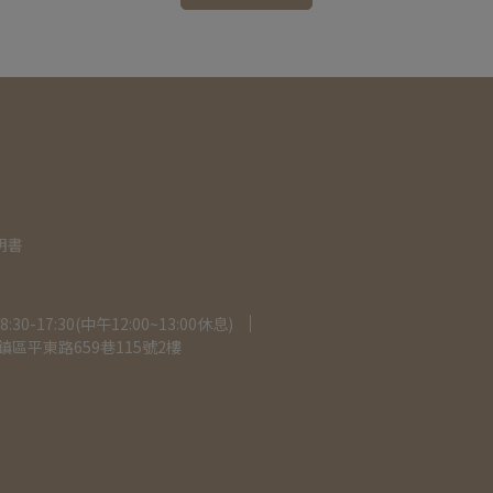
明書
-17:30(中午12:00~13:00休息)
區平東路659巷115號2樓