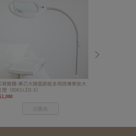
芯尋寶趣-美芯大鏡面節能多用途專業放大
(福利品) 美芯
燈（8061LED-S）
6B8204
1,080
NT$11,980
已售完