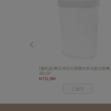
旋風洗碗機 JR-
(福利品)美芯48公升感應式多功能垃圾桶J
48LOP
NT$1,980
已售完