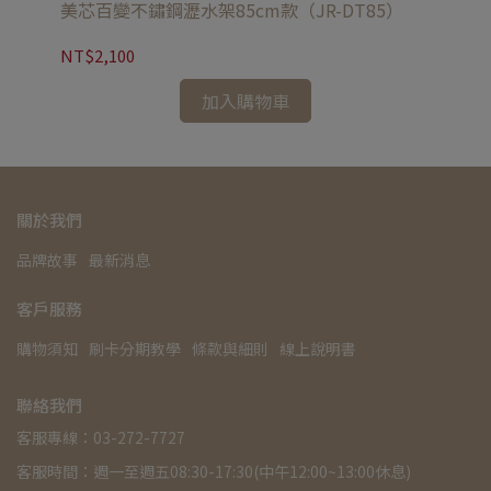
美芯百變不鏽鋼瀝水架85cm款（JR-DT85）
美
NT$2,100
NT
加入購物車
關於我們
品牌故事
最新消息
客戶服務
購物須知
刷卡分期教學
條款與細則
線上說明書
聯絡我們
客服專線：03-272-7727
客服時間：週一至週五08:30-17:30(中午12:00~13:00休息)