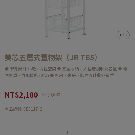
1
/
2
美芯五層式置物架（JR-TB5）
◆ 窄身設計，減少佔位空間 ◆ 五層收納，大幅增加收納容量 ◆ 穩
固耐重，可承重約30KG ◆ 廚房、書房、臥室最佳收納幫手
NT$2,180
NT$3,680
商品編號:
0E0117-2