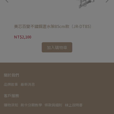
美芯百變不鏽鋼瀝水架85cm款（JR-DT85）
美
NT$2,100
NT
加入購物車
關於我們
品牌故事
最新消息
客戶服務
購物須知
刷卡分期教學
條款與細則
線上說明書