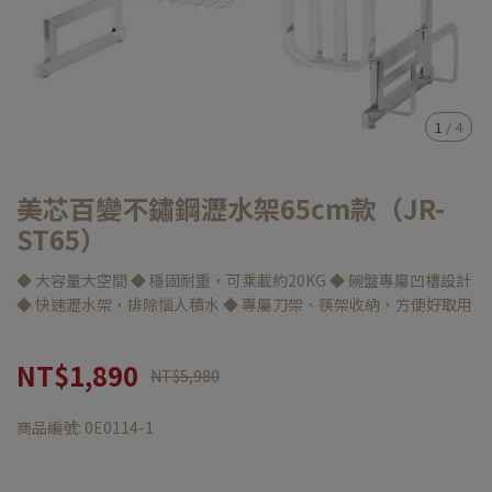
1
/
4
美芯百變不鏽鋼瀝水架65cm款（JR-
ST65）
◆ 大容量大空間 ◆ 穩固耐重，可乘載約20KG ◆ 碗盤專屬凹槽設計
◆ 快速瀝水架，排除惱人積水 ◆ 專屬刀架、筷架收納，方便好取用
NT$1,890
NT$5,980
商品編號:
0E0114-1